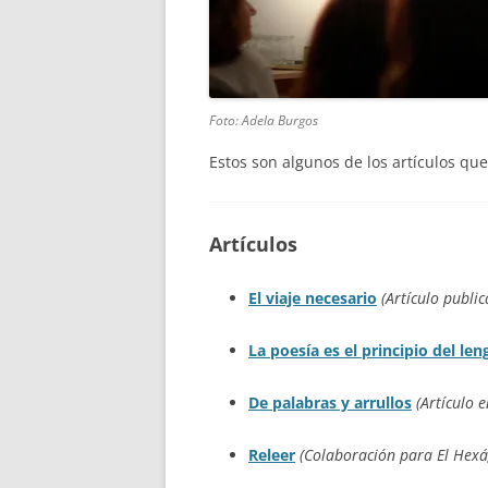
Foto: Adela Burgos
Estos son algunos de los artículos qu
Artículos
El viaje necesario
(Artículo publi
La poesía es el principio del l
De palabras y arrullos
(Artículo 
Releer
(Colaboración para El Hex