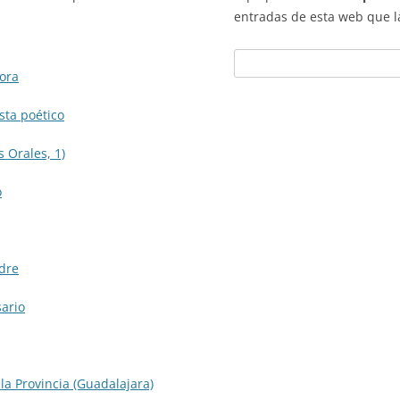
entradas de esta web que l
B
ora
u
s
sta poético
c
a
 Orales, 1)
r
o
dre
ario
 la Provincia (Guadalajara)