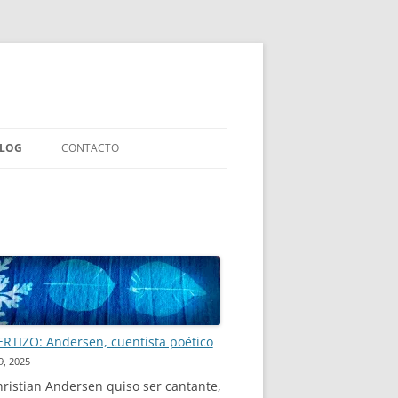
LOG
CONTACTO
LIBROS INFANTILES
IAS
LIBROS ENSAYO
LIBROS COLABORACIONES
EXPERIMENTOS EDITORIALES
RTIZO: Andersen, cuentista poético
9, 2025
ristian Andersen quiso ser cantante,