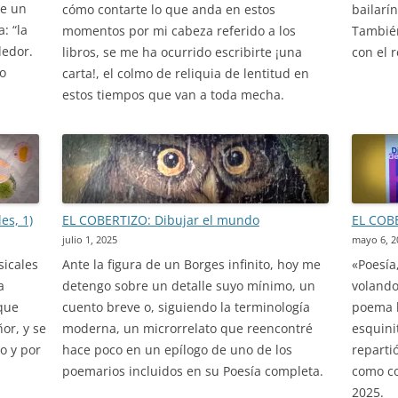
se un
cómo contarte lo que anda en estos
bailarí
: “la
momentos por mi cabeza referido a los
También
dedor.
libros, se me ha ocurrido escribirte ¡una
con el 
o
carta!, el colmo de reliquia de lentitud en
estos tiempos que van a toda mecha.
es, 1)
EL COBERTIZO: Dibujar el mundo
EL COBE
julio 1, 2025
mayo 6, 2
sicales
Ante la figura de un Borges infinito, hoy me
«Poesía
a
detengo sobre un detalle suyo mínimo, un
volando 
 que
cuento breve o, siguiendo la terminología
poema l
or, y se
moderna, un microrrelato que reencontré
esquini
o y por
hace poco en un epílogo de uno de los
reparti
poemarios incluidos en su Poesía completa.
como co
2025.