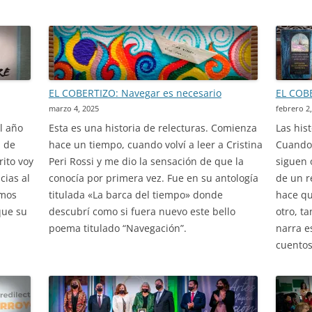
EL COBERTIZO: Navegar es necesario
EL COBE
marzo 4, 2025
febrero 2
l año
Esta es una historia de relecturas. Comienza
Las his
a de
hace un tiempo, cuando volví a leer a Cristina
Cuando 
ito voy
Peri Rossi y me dio la sensación de que la
siguen 
cias al
conocía por primera vez. Fue en su antología
de un r
emos
titulada «La barca del tiempo» donde
hace qu
que su
descubrí como si fuera nuevo este bello
otro, t
poema titulado “Navegación”.
narra e
cuentos