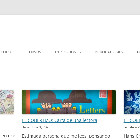
ÁCULOS
CURSOS
EXPOSICIONES
PUBLICACIONES
B
IÑOS/AS
MEMORIA DE CURSOS
TESOROS EN EL BUZÓN
LIBROS PUBLICADOS
S
EBÉS
CÓMO CONTAR CUENTOS
CUADERNO DE OLAS
ARTÍCULOS Y CONFERENC
TICO
ADULTOS
TALLER DE POESÍA
DESDE TODOS LOS PUNTOS
CANCIONES
CONTAR CON LOS LIBROS
ENTREVISTAS
EL COBERTIZO: Carta de una lectora
EL COBE
diciembre 3, 2025
octubre 2
 en ese
Estimada persona que me lees, pensando
Hans Ch