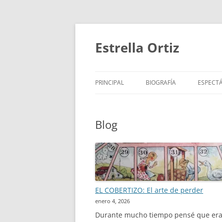
Saltar
al
contenido
Estrella Ortiz
PRINCIPAL
BIOGRAFÍA
ESPECT
ROTUNDIFOLIA
PARA N
Blog
MARATÓN DE LOS CUENTO
PARA B
CORO POÉTICO Y PERIPATÉ
PARA 
TRABAJOS DESTACADOS
VÍDEOS
EL COBERTIZO: El arte de perder
enero 4, 2026
Durante mucho tiempo pensé que era