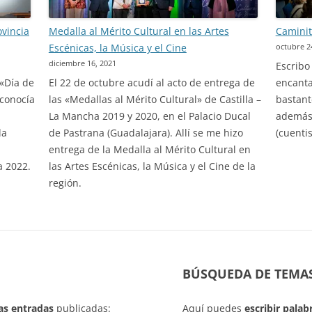
ovincia
Medalla al Mérito Cultural en las Artes
Caminit
Escénicas, la Música y el Cine
octubre 2
diciembre 16, 2021
Escribo
 «Día de
El 22 de octubre acudí al acto de entrega de
encanta
econocía
las «Medallas al Mérito Cultural» de Castilla –
bastant
La Mancha 2019 y 2020, en el Palacio Ducal
además 
la
de Pastrana (Guadalajara). Allí se me hizo
(cuenti
entrega de la Medalla al Mérito Cultural en
a 2022.
las Artes Escénicas, la Música y el Cine de la
región.
BÚSQUEDA DE TEMA
las entradas
publicadas:
Aquí puedes
escribir pala