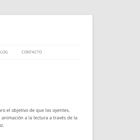
BLOG
CONTACTO
LIBROS INFANTILES
IAS
LIBROS ENSAYO
LIBROS COLABORACIONES
EXPERIMENTOS EDITORIALES
o el objetivo de que los oyentes,
 animación a la lectura a través de la
oz.