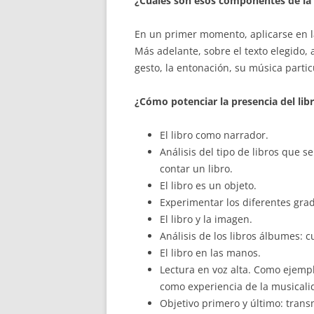
¿Cuáles son esos componentes de la
En un primer momento, aplicarse en la 
Más adelante, sobre el texto elegido, 
gesto, la entonación, su música partic
¿Cómo potenciar la presencia del lib
El libro como narrador.
Análisis del tipo de libros que 
contar un libro.
El libro es un objeto.
Experimentar los diferentes grado
El libro y la imagen.
Análisis de los libros álbumes: c
El libro en las manos.
Lectura en voz alta. Como ejempl
como experiencia de la musicalid
Objetivo primero y último: transm