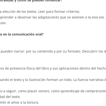
 oralidad y cómo se pueden fomentar?
elección de los textos. Leer para formar criterios.
aprender a observar las adaptaciones que se avienen a la viva voz. 
ular.
ro en la comunicación oral?
se pueden narrar: por su contenido y por su formato. Descubrir los 
s de presencia física del libro y sus aplicaciones dentro del hecho
uando el texto y la ilustración forman un todo. La fuerza narrativa 
o a seguir, como placer sonoro, como aprendizaje de comprensión e
ad del texto.
itir el amor a la lectura.