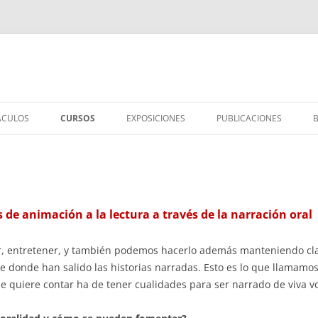
ÁCULOS
CURSOS
EXPOSICIONES
PUBLICACIONES
IÑOS/AS
MEMORIA DE CURSOS
TESOROS EN EL BUZÓN
LIBROS PUBLICADOS
S
EBÉS
CÓMO CONTAR CUENTOS
CUADERNO DE OLAS
ARTÍCULOS Y CONFERENC
TICO
ADULTOS
TALLER DE POESÍA
DESDE TODOS LOS PUNTOS
CANCIONES
 de animación a la lectura a través de la narración oral
CONTAR CON LOS LIBROS
ENTREVISTAS
ir, entretener, y también podemos hacerlo además manteniendo clar
de donde han salido las historias narradas. Esto es lo que llamamos
e se quiere contar ha de tener cualidades para ser narrado de viva v