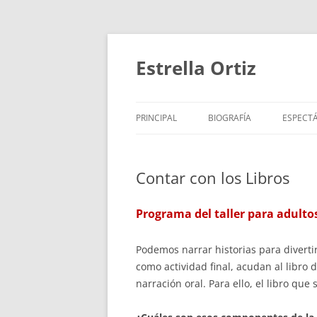
Saltar
al
contenido
Estrella Ortiz
PRINCIPAL
BIOGRAFÍA
ESPECT
ROTUNDIFOLIA
PARA N
Contar con los Libros
MARATÓN DE LOS CUENTO
PARA B
CORO POÉTICO Y PERIPATÉ
PARA 
Programa del taller para adultos
TRABAJOS DESTACADOS
Podemos narrar historias para divert
VÍDEOS
como actividad final, acudan al libro 
narración oral. Para ello, el libro qu