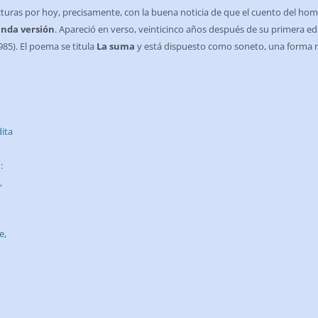
turas por hoy, precisamente, con la buena noticia de que el cuento del hom
nda versión
. Apareció en verso, veinticinco años después de su primera e
985). El poema se titula
La suma
y está dispuesto como soneto, una forma m
ita
:
,
e,