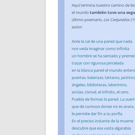
Aquí termina nuestro camino de lec
el mundo
también tuvo una segu
último poemario,
Los Conjurados
(1
autor:
Ante la cal de una pared que nada
nos veda imaginar como infinita
un hombre se ha sentado y premed
trazar con rigurosa pincelada
en la blanca pared el mundo entero
puertas, balanzas, tártaros, jacintos
ángeles, bibliotecas, laberintos,
anclas, Uxmal, el infinito, el cero.
Puebla de formas la pared. La suert
que de curiosos dones no es avara,
le permite dar fin a su porfía.
En el preciso instante de la muerte
descubre que esa vasta algarabía