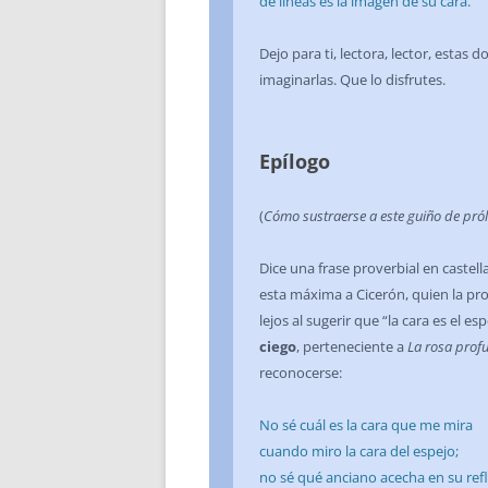
de líneas es la imagen de su cara.
Dejo para ti, lectora, lector, estas
imaginarlas. Que lo disfrutes.
Epílogo
(
Cómo sustraerse a este guiño de pról
Dice una frase proverbial en castel
esta máxima a Cicerón, quien la pr
lejos al sugerir que “la cara es el
ciego
, perteneciente a
La rosa pro
reconocerse:
No sé cuál es la cara que me mira
cuando miro la cara del espejo;
no sé qué anciano acecha en su refl