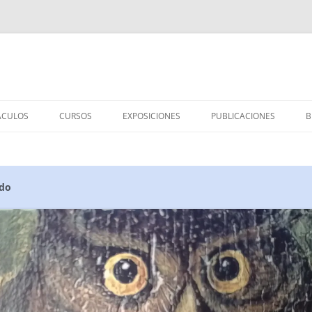
ÁCULOS
CURSOS
EXPOSICIONES
PUBLICACIONES
B
IÑOS/AS
MEMORIA DE CURSOS
TESOROS EN EL BUZÓN
LIBROS PUBLICADOS
S
EBÉS
CÓMO CONTAR CUENTOS
CUADERNO DE OLAS
ARTÍCULOS Y CONFERENC
ndo
TICO
ADULTOS
TALLER DE POESÍA
DESDE TODOS LOS PUNTOS
CANCIONES
CONTAR CON LOS LIBROS
ENTREVISTAS