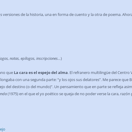
 dos versiones de la historia, una en forma de cuento y la otra de poema. Ahor
ogos, notas, epílogos, inscripciones…
)
lano que
La cara es el espejo del alma
. El refranero multilingüe del Centro 
olongaba con una segunda parte: “y los ojos sus delatores”. Me parece que 
 espejo del destino (o del mundo)”. Un pensamiento que en parte se refleja as
funda
(1975) en el que el yo poético se queja de no poder verse la cara, razón p
ejo