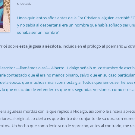
dice así:
Unos quinientos años antes de la Era Cristiana, alguien escribió
y no sabía al despertar si era un hombre que había soñado ser u
soñaba ser un hombre”.
rricé sobre
esta jugosa anécdota
, incluida en el prólogo al poemario
El otr
, el escritor —llamémoslo así— Alberto Hidalgo señaló mi costumbre de escrib
e contestado que él era no menos binario, salvo que en su caso particular l
uella época, que muchos miran con nostalgia. Todos queríamos ser héroes d
ño, lo que no acabo de entender, es que mis segundas versiones, como ecos a
bre la agudeza mordaz con la que replicó a Hidalgo, así como la sincera apre
iores al original. Lo cierto es que dentro del conjunto de su obra son nume
extos. Un hecho que como lectora no le reprocho, antes al contrario, me re