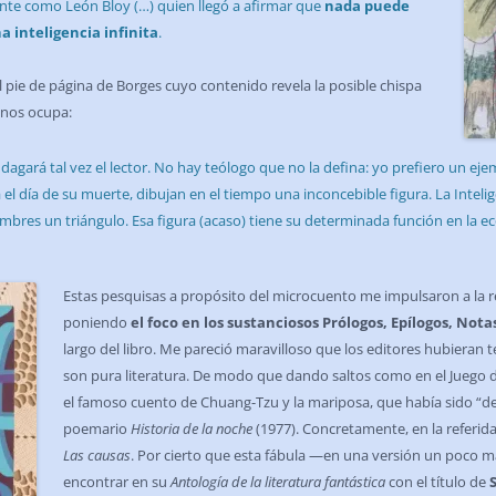
nte como León Bloy (…) quien llegó a afirmar que
nada puede
a inteligencia infinita
.
l pie de página de Borges cuyo contenido revela la posible chispa
 nos ocupa:
 indagará tal vez el lector. No hay teólogo que no la defina: yo prefiero un 
el día de su muerte, dibujan en el tiempo una inconcebible figura. La Intelig
bres un triángulo. Esa figura (acaso) tiene su determinada función en la e
Estas pesquisas a propósito del microcuento me impulsaron a la r
poniendo
el foco en los sustanciosos Prólogos, Epílogos, Nota
largo del libro. Me pareció maravilloso que los editores hubieran te
son pura literatura. De modo que dando saltos como en el Juego 
el famoso cuento de Chuang-Tzu y la mariposa, que había sido “de
poemario
Historia de la noche
(1977). Concretamente, en la referid
Las causas
. Por cierto que esta fábula —en una versión un poco
encontrar en su
Antología de la literatura fantástica
con el título de