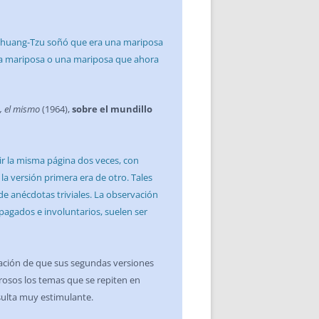
: “Chuang-Tzu soñó que era una mariposa
na mariposa o una mariposa que ahora
o, el mismo
(1964),
sobre el mundillo
ir la misma página dos veces, con
a versión primera era de otro. Tales
e anécdotas triviales. La observación
pagados e involuntarios, suelen ser
ciación de que sus segundas versiones
rosos los temas que se repiten en
sulta muy estimulante.