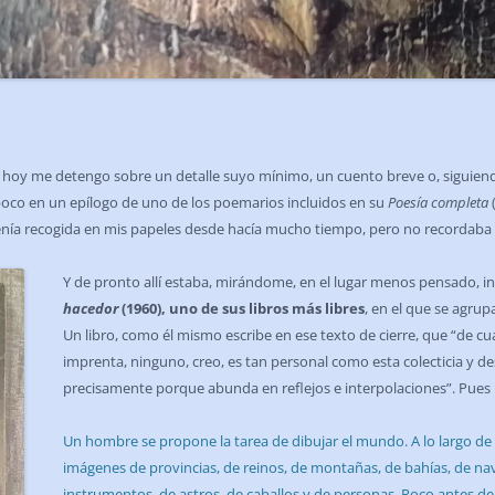
to, hoy me detengo sobre un detalle suyo mínimo, un cuento breve o, siguie
oco en un epílogo de uno de los poemarios incluidos en su
Poesía completa
tenía recogida en mis papeles desde hacía mucho tiempo, pero no recordaba l
Y de pronto allí estaba, mirándome, en el lugar menos pensado, ins
hacedor
(1960), uno de sus libros más libres
, en el que se agru
Un libro, como él mismo escribe en ese texto de cierre, que “de cu
imprenta, ninguno, creo, es tan personal como esta colecticia y 
precisamente porque abunda en reflejos e interpolaciones”. Pues b
Un hombre se propone la tarea de dibujar el mundo. A lo largo de
imágenes de provincias, de reinos, de montañas, de bahías, de nave
instrumentos, de astros, de caballos y de personas. Poco antes d