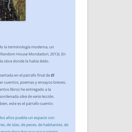
ndo la terminología moderna, un
(Random House Mondadori, 2013). En
a obra donde la había leído.
ertada en el párrafo final de
El
pan cuentos, poemas y ensayos breves.
antos libros he entregado a la
desordenada
silva de varia lección
,
ien, este es el párrafo-cuento:
 los años puebla un espacio con
s, de islas, de peces, de habitantes, de
e morir descubre que ese paciente