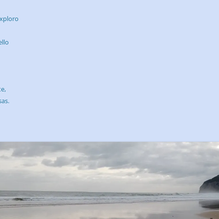
xploro
llo
te,
sas.