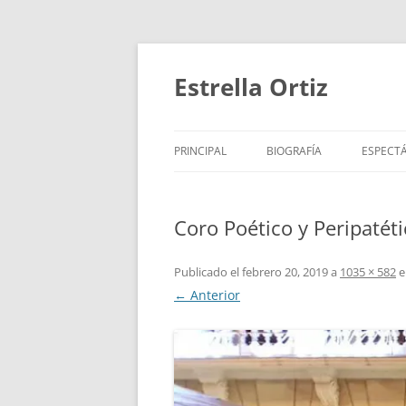
Saltar
al
contenido
Estrella Ortiz
PRINCIPAL
BIOGRAFÍA
ESPECT
ROTUNDIFOLIA
PARA N
Coro Poético y Peripatét
MARATÓN DE LOS CUENTO
PARA B
CORO POÉTICO Y PERIPATÉ
PARA 
Publicado el
febrero 20, 2019
a
1035 × 582
e
← Anterior
TRABAJOS DESTACADOS
VÍDEOS