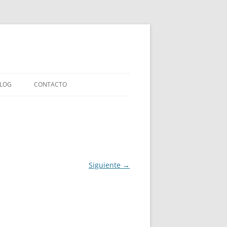
LOG
CONTACTO
LIBROS INFANTILES
IAS
LIBROS ENSAYO
LIBROS COLABORACIONES
Siguiente →
EXPERIMENTOS EDITORIALES