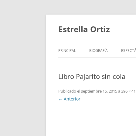
Saltar
al
contenido
Estrella Ortiz
PRINCIPAL
BIOGRAFÍA
ESPECT
ROTUNDIFOLIA
PARA N
Libro Pajarito sin cola
MARATÓN DE LOS CUENTO
PARA B
CORO POÉTICO Y PERIPATÉ
PARA 
Publicado el
septiembre 15, 2015
a
396 × 41
← Anterior
TRABAJOS DESTACADOS
VÍDEOS