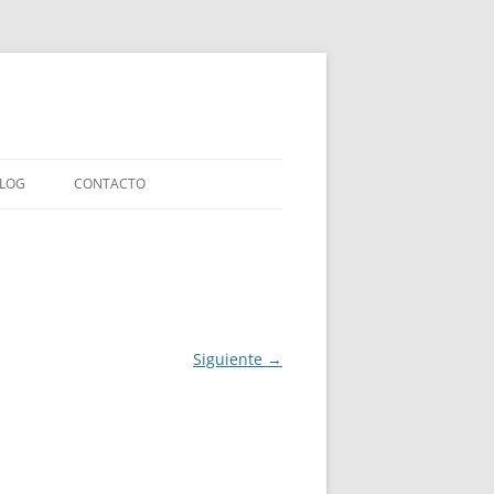
LOG
CONTACTO
LIBROS INFANTILES
IAS
LIBROS ENSAYO
LIBROS COLABORACIONES
Siguiente →
EXPERIMENTOS EDITORIALES