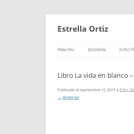
Saltar
al
contenido
Estrella Ortiz
PRINCIPAL
BIOGRAFÍA
ESPECT
ROTUNDIFOLIA
PARA N
Libro La vida en blanco – 
MARATÓN DE LOS CUENTO
PARA B
CORO POÉTICO Y PERIPATÉ
PARA 
Publicado el
septiembre 12, 2015
a
219 × 25
← Anterior
TRABAJOS DESTACADOS
VÍDEOS