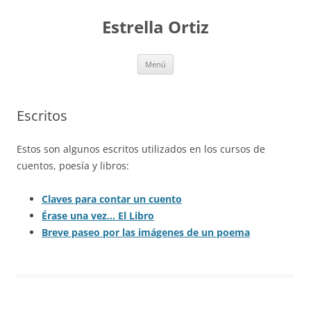
Saltar
al
Estrella Ortiz
contenido
Menú
Escritos
Estos son algunos escritos utilizados en los cursos de
cuentos, poesía y libros:
Claves para contar un cuento
Érase una vez… El Libro
Breve paseo por las imágenes de un poema