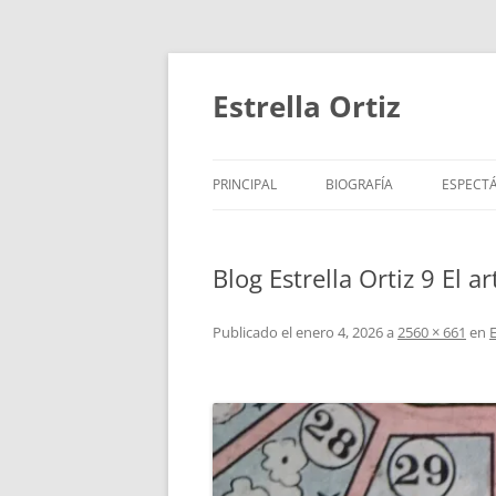
Saltar
al
contenido
Estrella Ortiz
PRINCIPAL
BIOGRAFÍA
ESPECT
ROTUNDIFOLIA
PARA N
Blog Estrella Ortiz 9 El a
MARATÓN DE LOS CUENTO
PARA B
CORO POÉTICO Y PERIPATÉ
PARA 
Publicado el
enero 4, 2026
a
2560 × 661
en
TRABAJOS DESTACADOS
VÍDEOS