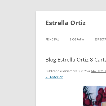
Saltar
al
contenido
Estrella Ortiz
PRINCIPAL
BIOGRAFÍA
ESPECT
ROTUNDIFOLIA
PARA N
Blog Estrella Ortiz 8 Ca
MARATÓN DE LOS CUENTO
PARA B
CORO POÉTICO Y PERIPATÉ
PARA 
Publicado el
diciembre 3, 2025
a
1440 × 215
← Anterior
TRABAJOS DESTACADOS
VÍDEOS