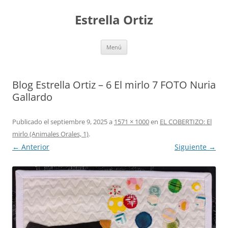
Saltar
al
Estrella Ortiz
contenido
Menú
Blog Estrella Ortiz – 6 El mirlo 7 FOTO Nuria
Gallardo
Publicado el
septiembre 9, 2025
a
1571 × 1000
en
EL COBERTIZO: El
mirlo (Animales Orales, 1)
.
← Anterior
Siguiente →