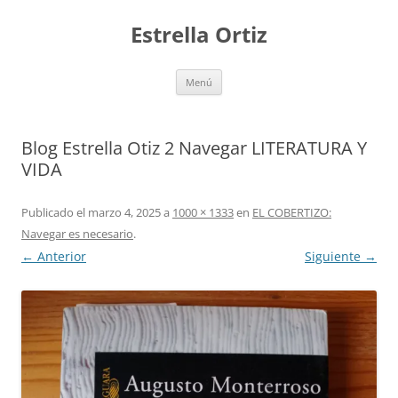
Saltar
al
Estrella Ortiz
contenido
Menú
Blog Estrella Otiz 2 Navegar LITERATURA Y
VIDA
Publicado el
marzo 4, 2025
a
1000 × 1333
en
EL COBERTIZO:
Navegar es necesario
.
← Anterior
Siguiente →