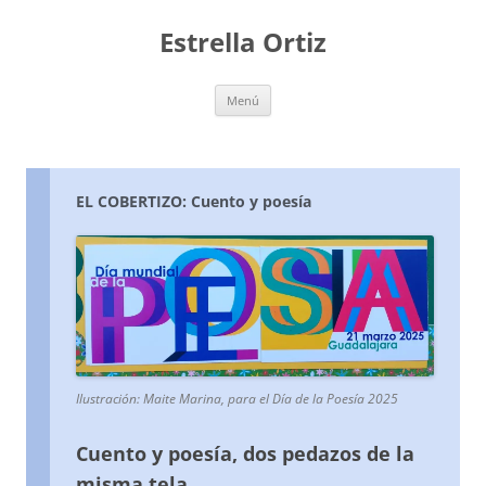
Saltar
al
Estrella Ortiz
contenido
Menú
EL COBERTIZO: Cuento y poesía
Ilustración: Maite Marina, para el Día de la Poesía 2025
Cuento y poesía, d
os pedazos de la
misma tela