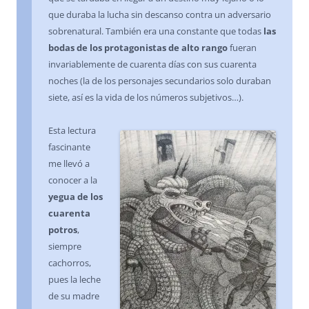
que duraba la lucha sin descanso contra un adversario
sobrenatural. También era una constante que todas
las
bodas de los protagonistas de alto rango
fueran
invariablemente de cuarenta días con sus cuarenta
noches (la de los personajes secundarios solo duraban
siete, así es la vida de los números subjetivos…).
Esta lectura
fascinante
me llevó a
conocer a la
yegua de los
cuarenta
potros
,
siempre
cachorros,
pues la leche
de su madre