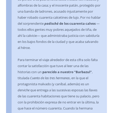
alfombras de la casa; y el inocente patán, protegido por
una banda de ladrones, acusado injustamente por
haber robado cuarenta calcetines de lujo. Por no hablar
del sorprendente
padischá
de los
cuarenta calvos
—
todos ellos gentes muy pobres aquejados de tiña, de
ahí la calvicie— que administraba justicia con sabiduría
en los bajos fondos de la ciudad y que acaba salvando
al héroe.
Para terminar el viaje alrededor de esta cifra solo falta
contar la satisfacción que tuve al leer una de las
historias con un
parecido a nuestro “Barbazul”
,
titulada
Cuento de las tres hermanas
, en la que el
protagonista malvado (y caníbal, además) es un
derviche
que entrega a las sucesivas esposas las llaves
de las cuarenta habitaciones que tiene su palacio, pero
con la prohibición expresa de no entrar en la última, la
que hace el número cuarenta. Cuando la hermana