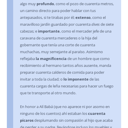
algo muy
profundo
, como el pozo de cuarenta metros,
un camino directo para poder hablar con tus
antepasados, si te tirabas por él;
extenso
, como el
maravilloso jardín guardado por cuarenta
dives
de siete
cabezas; e
importante
, como el mercader jefe de una
caravana de cuarenta mercaderes o la hija del
gobernante que tenía una corte de cuarenta
muchachas, muy semejante al paraíso. Asimismo
reflejaba
la magnificencia
de un hombre que como
recibimiento al hermano tantos años ausente, manda
preparar cuarenta calderos de comida para poder
invitar a toda la ciudad; o
lo imponente
de las
cuarenta cargas de leña necesarias para hacer un fuego
que te transporte al otro mundo.
En honor a Alí Babá (que no aparece ni por asomo en
ninguno de los cuentos) ahí estaban los
cuarenta
pícaros
desplumando sin compasión al hijo que acaba
de perder a su padre, llevándose incluso los muebles y