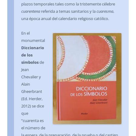
plazos temporales tales como la tristemente célebre
cuarentena
referida a temas sanitarios y la
cuaresma
,
una época anual del calendario religioso católico.
En el
monumental
Diccionario
de los
símbolos
de
Jean
Chevalier y
Alain
Gheerbrant
(Ed. Herder,
2012) se dice
que
“cuarenta es
el número de
la espera, de la preparación, de la prueba o del castigo.